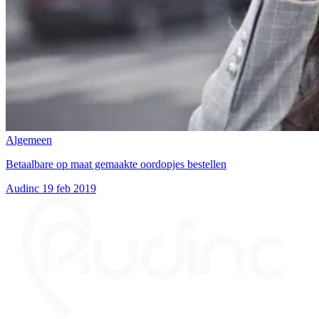
Algemeen
Betaalbare op maat gemaakte oordopjes bestellen
Audinc
19 feb 2019