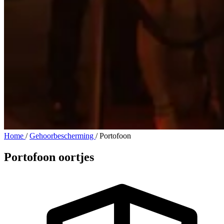
Home
/
Gehoorbescherming
/
Portofoon
Portofoon oortjes