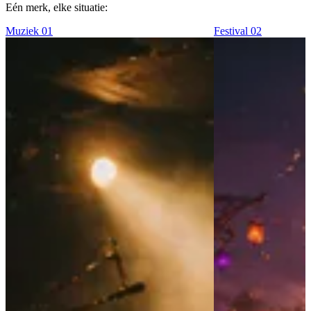
Eén merk, elke situatie:
Muziek
01
Festival
02