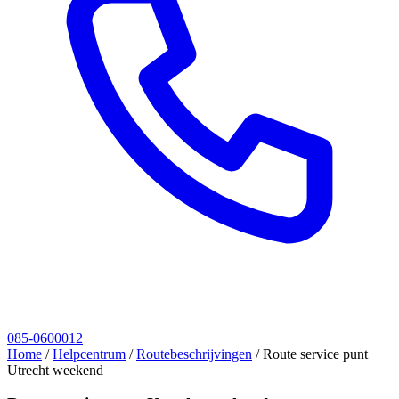
085-0600012
Home
/
Helpcentrum
/
Routebeschrijvingen
/
Route service punt
Utrecht weekend