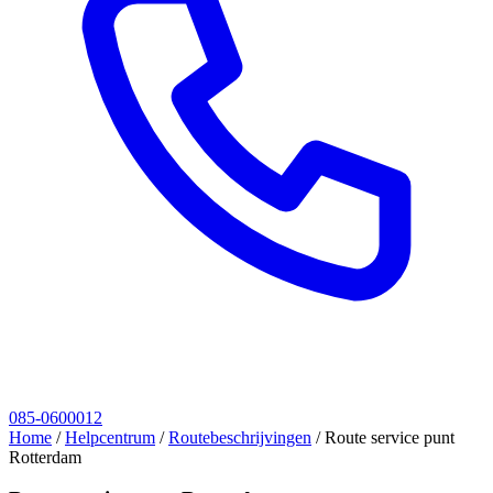
085-0600012
Home
/
Helpcentrum
/
Routebeschrijvingen
/
Route service punt
Rotterdam