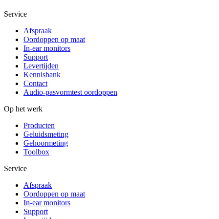
Service
Afspraak
Oordoppen op maat
In-ear monitors
Support
Levertijden
Kennisbank
Contact
Audio-pasvormtest oordoppen
Op het werk
Producten
Geluidsmeting
Gehoormeting
Toolbox
Service
Afspraak
Oordoppen op maat
In-ear monitors
Support