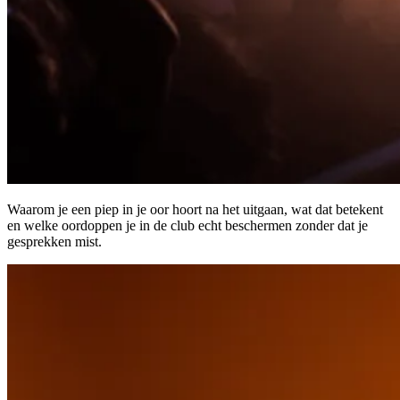
Waarom je een piep in je oor hoort na het uitgaan, wat dat betekent
en welke oordoppen je in de club echt beschermen zonder dat je
gesprekken mist.