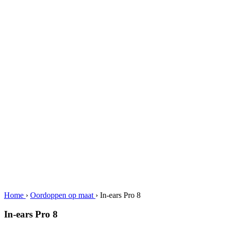
Home
›
Oordoppen op maat
›
In-ears Pro 8
In-ears Pro 8