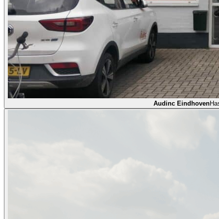
Audinc Eindhoven
Ha