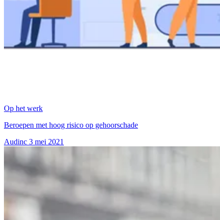
Op het werk
Beroepen met hoog risico op gehoorschade
Audinc
3 mei 2021