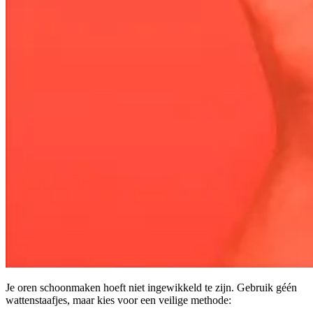
Je oren schoonmaken hoeft niet ingewikkeld te zijn. Gebruik géén
wattenstaafjes, maar kies voor een veilige methode: